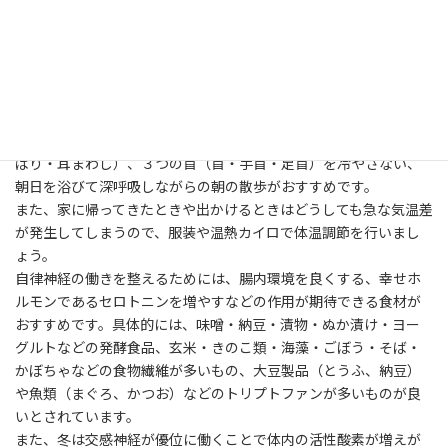
ではどうすればいいのでしょう。
気温差が激しい生活をしている人やストレス過多の人、運動不足
の人は冬バテを起こしやすいと考えられています。基本的な対策
は自立神経を整える（副交感神経の働きを高める）ことをするこ
とですが、具体的には耳ストレッチ（耳水平伸ばし・耳斜めひっ
ぱり・耳まわし）、３つの首（首・手首・足首）を冷やさない、
朝日を浴びて深呼吸しながらの朝の散歩がおすすめです。
また、家に帰ってきたときや出かけるときはどうしても急な気温差
が発生してしまうので、服装や温熱カイロで体温調節を行いまし
ょう。
自律神経の働きを整えるためには、腸内環境を良くする、幸せホ
ルモンであるセロトニンを増やすなどの作用が期待できる食材が
おすすめです。具体的には、味噌・納豆・漬物・ぬか漬け・ヨー
グルトなどの発酵食品、玄米・きのこ類・海藻・ごぼう・そば・
かぼちゃなどの食物繊維が多いもの、大豆製品（とうふ、納豆）
や魚類（まぐろ、かつお）などのトリプトファンが多いものが良
いとされています。
また、冬は交感神経が優位に働くことで体内の活性酸素が増えが