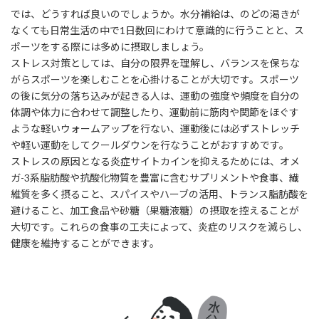
では、どうすれば良いのでしょうか。水分補給は、のどの渇きが
なくても日常生活の中で1日数回にわけて意識的に行うことと、ス
ポーツをする際には多めに摂取しましょう。
ストレス対策としては、自分の限界を理解し、バランスを保ちな
がらスポーツを楽しむことを心掛けることが大切です。スポーツ
の後に気分の落ち込みが起きる人は、運動の強度や頻度を自分の
体調や体力に合わせて調整したり、運動前に筋肉や関節をほぐす
ような軽いウォームアップを行ない、運動後には必ずストレッチ
や軽い運動をしてクールダウンを行なうことがおすすめです。
ストレスの原因となる炎症サイトカインを抑えるためには、オメ
ガ-3系脂肪酸や抗酸化物質を豊富に含むサプリメントや食事、繊
維質を多く摂ること、スパイスやハーブの活用、トランス脂肪酸を
避けること、加工食品や砂糖（果糖液糖）の摂取を控えることが
大切です。これらの食事の工夫によって、炎症のリスクを減らし、
健康を維持することができます。