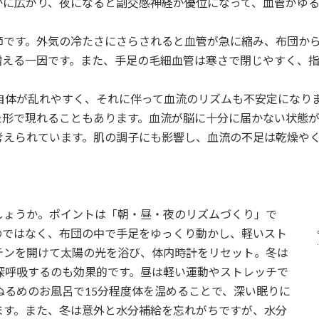
かに広がり、夜になると副交感神経が優位になって、血管がゆ
節です。外気の冷たさにさらされると血管が急に縮み、布団か
増える一因です。また、手足の毛細血管は寒さで閉じやすく、
自体が乱れやすく、それに伴って血流のリズムも不安定になり
た形で現れることもあります。血流が脳に十分に届かない状態
も考えられています。肌の調子にも影響し、血流の不足は乾燥やく
しょうか。ポイントは「朝・昼・夜のリズムづくり」で
のではなく、布団の中で手足をゆっくり動かし、軽いスト
テンを開けて太陽の光を浴び、体内時計をリセット。冬は
深呼吸するのも効果的です。昼は軽い運動やストレッチで
のぬるめのお風呂で15分程度体を温めることで、深い眠りに
ます。また、冬は意外と水分補給を忘れがちですが、水分