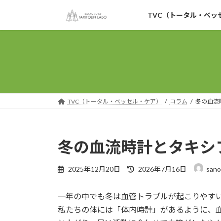
コ
ナ
TVC（トータル・ベッ
ン
ビ
テ
ゲ
ン
ー
ツ
シ
へ
ョ
ス
ン
キ
に
ッ
移
TVC（トータル・ベッセル・ケア）
コラム
冬の血流
プ
動
冬の血流時計とタキシ
最
2025年12月20日
2026年7月16日
san
終
更
一年の中でも冬は血管トラブルが起こりやすい
新
日
私たちの体には「体内時計」があるように、
時