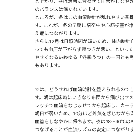
と上がり、昼は活動に合わせて血管がしなや
:
のバランスは保たれています。
ところが、冬はこの血流時計が乱れやすい季
す。これが、冬の早朝に脳卒中や心筋梗塞が
え症につながります。
さらに12月は日照時間が短いため、体内時計
っても血圧が下がらず寝つきが悪い、といっ
やすくなる――いわゆる「冬季うつ」の一因と
もあります。
では、どうすれば血流時計を整えられるので
す。朝は起床時にいきなり布団から飛び出す
レッチで血流をなじませてから起床し、カー
朝日が弱いため、10分ほど外気を感じながら
血管をしなやかに保ちます。夜は38～40℃
つなげることが血流リズムの安定につながり