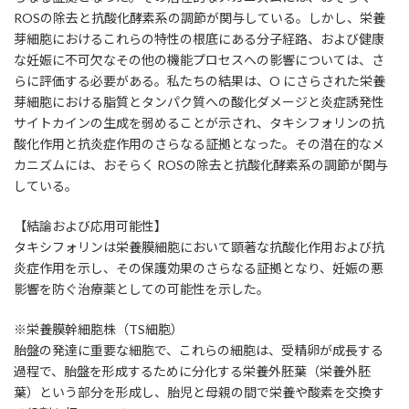
ROSの除去と抗酸化酵素系の調節が関与している。しかし、栄養
芽細胞におけるこれらの特性の根底にある分子経路、および健康
な妊娠に不可欠なその他の機能プロセスへの影響については、さ
らに評価する必要がある。私たちの結果は、O にさらされた栄養
芽細胞における脂質とタンパク質への酸化ダメージと炎症誘発性
サイトカインの生成を弱めることが示され、タキシフォリンの抗
酸化作用と抗炎症作用のさらなる証拠となった。その潜在的なメ
カニズムには、おそらく ROSの除去と抗酸化酵素系の調節が関与
している。
【結論および応用可能性】
タキシフォリンは栄養膜細胞において顕著な抗酸化作用および抗
炎症作用を示し、その保護効果のさらなる証拠となり、妊娠の悪
影響を防ぐ治療薬としての可能性を示した。
※栄養膜幹細胞株（TS細胞）
胎盤の発達に重要な細胞で、これらの細胞は、受精卵が成長する
過程で、胎盤を形成するために分化する栄養外胚葉（栄養外胚
葉）という部分を形成し、胎児と母親の間で栄養や酸素を交換す