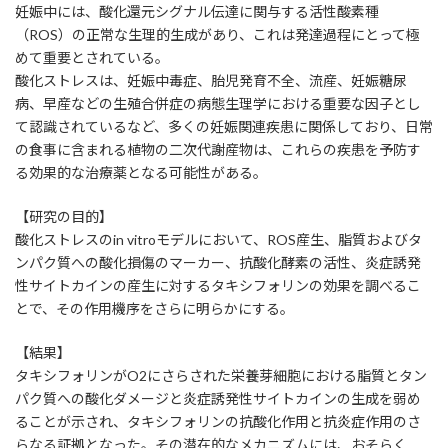
日
妊娠中には、酸化還元シグナル伝達に関与する活性酸素種
時
（ROS）の正常な生理的生成があり、これは発達過程にとって極
:
めて重要とされている。
酸化ストレスは、妊娠中毒症、胎児発育不全、流産、妊娠糖尿
病、早産などの生殖合併症の病態生理学における重要な因子とし
て認識されているなど、多くの妊娠関連疾患に関係しており、日常
の食事に含まれる植物の二次代謝産物は、これらの疾患を予防す
る効果的な治療薬となる可能性がある。
【研究の目的】
酸化ストレスのin vitroモデルにおいて、ROS産生、脂質およびタ
ンパク質への酸化損傷のマーカー、抗酸化酵素の活性、炎症誘発
性サイトカインの産生に対するタキシフォリンの効果を調べるこ
とで、その作用機序をさらに明らかにする。
【結果】
タキシフォリンがO2にさらされた栄養芽細胞における脂質とタン
パク質への酸化ダメージと炎症誘発性サイトカインの生成を弱め
ることが示され、タキシフォリンの抗酸化作用と抗炎症作用のさ
らなる証拠となった。その潜在的なメカニズムには、おそらく