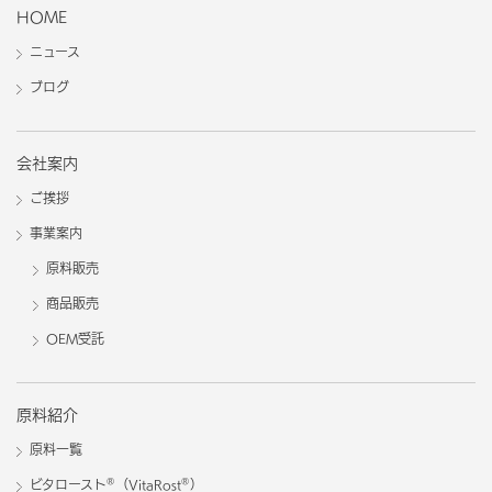
HOME
ニュース
ブログ
会社案内
ご挨拶
事業案内
原料販売
商品販売
OEM受託
原料紹介
原料一覧
®
®
ビタロースト
（VitaRost
）