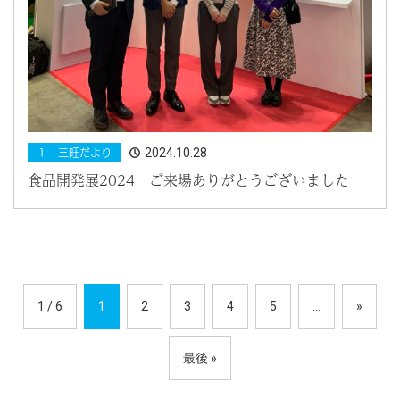
2024.10.28
１ 三旺だより
食品開発展2024 ご来場ありがとうございました
1 / 6
1
2
3
4
5
...
»
最後 »