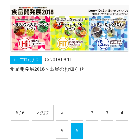
2018.09.11
１ 三旺だより
食品開発展2018へ出展のお知らせ
6 / 6
« 先頭
«
...
2
3
4
5
6