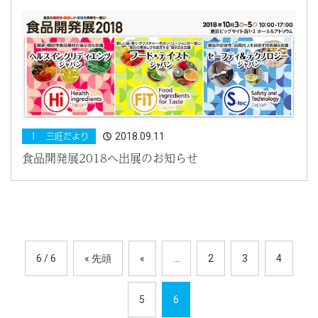
2018.09.11
１ 三旺だより
食品開発展2018へ出展のお知らせ
6 / 6
« 先頭
«
...
2
3
4
5
6