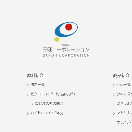
原料紹介
商品紹介
原料一覧
商品一覧
®
®
ビタロースト
（VitaRost
）
タキシフ
ロビオス社の紹介
ミネラル
®
＋
ハイドロマイト
Ace
マカ
サ
オレノデ