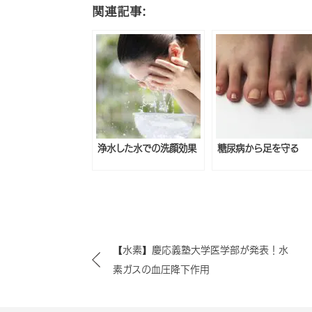
関連記事:
浄水した水での洗顔効果
糖尿病から足を守る
【水素】慶応義塾大学医学部が発表！水
素ガスの血圧降下作用