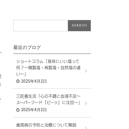
最近のブログ
ショートコラム「身体にいい塩って
何？～精製塩・再製塩・自然塩の違
い～」
実
2025年4月2日
日
三旺養生法「心の不調と血液不足～
ピ
スーパーフード『ビーツ』に注目～」
2025年4月2日
歯周病の予防と治療について解説