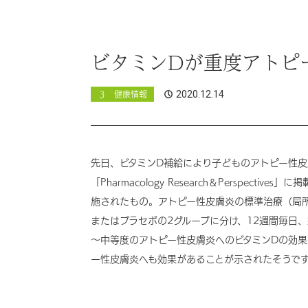
ビタミンDが重度アトピ
2020.12.14
３ 健康情報
先日、ビタミンD補給により子どものアトピー性
「Pharmacology Research＆Perspe
施されたもの。アトピー性皮膚炎の標準治療（局所1
またはプラセボの2グループに分け、12週間毎日
～中等度のアトピー性皮膚炎へのビタミンDの効果
ー性皮膚炎へも効果があることが示されたそうで