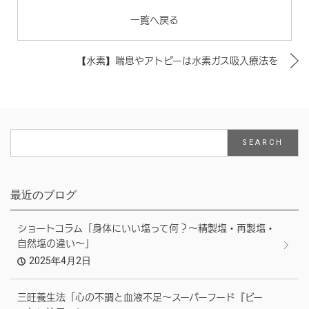
一覧へ戻る
【水素】喘息やアトピーは水素ガス吸入療法を
最近のブログ
ショートコラム「身体にいい塩って何？～精製塩・再製塩・
自然塩の違い～」
2025年4月2日
三旺養生法「心の不調と血液不足～スーパーフード『ビー