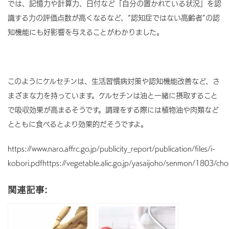
では、記憶力や計算力、日付など「自分の置かれている状況」を認
識する力の評価点数が高くなるなど、“認知症ではない高齢者”の認
知機能にも好影響を与えることがわかりました。
このようにケルセチンは、生活習慣病対策や認知機能改善など、さ
まざまな力を持っています。ケルセチンは油と一緒に摂取すること
で吸収効果が高まるそうです。調理をする際には植物油や肉類など
とともに食べるとより効果的だそうですよ。
https://www.naro.affrc.go.jp/publicity_report/publication/files/i-
kobori.pdfhttps://vegetable.alic.go.jp/yasaijoho/senmon/1803/ch
関連記事: