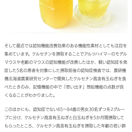
そして最近では認知機能改善効果のある機能性素材としても注目を
集めています。ケルセチンを摂取することでアルツハイマーのモデル
マウスや老齢のマウスの認知機能が改善したほか、軽い認知症を発
症した5名の患者を対象にした摂取前後の認知症検査では、農研機
構北海道農業研究センターで開発したケルセチン高含有玉ねぎを食
べたときのみ、記憶機能の中で「思い出す」想起機能の点数が良
くなることがわかりました。
このほかにも、認知症でない65～84歳の男女30名ずつを2グルー
プに分け、ケルセチン高含有玉ねぎと白玉ねぎを5か月間摂取して
もらったところ、ケルセチン高含有玉ねぎを摂取した年齢の若い群