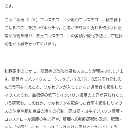
です。
さらに悪玉（LDL）コレステロールや血中コレステロール値を低下
させるパワーを持つケルセチン。血液が滞りなく流れる軟らかい正
常な血管を作り、悪玉コレステロールの蓄積や酸化を防止して動脈
硬化から身を守ってくれます。
動脈硬化のほかに、糖尿病の改善効果もあることが報告されていま
す。糖尿病モデルマウスに、ケルセチンを0.1％、0.5％それぞれ含
んだ食事を与えると、ケルセチンが入っていない通常食を摂取した
マウスよりも、血糖値の低下とインスリン濃度の上昇が見られたと
いう研究も。このほか、ケルセチンを配合した食事を摂取したマウ
スの体重や脂肪重量の増加の抑制、高血糖・血中インスリン濃度・
コレステロール濃度の各上昇や、肝臓への脂肪蓄積も改善。肥満・
メタボ対策としても、ケルセチンは有効な素材といえるでしょう。