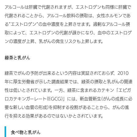
アルコールは肝臓で代謝されますが、エストロゲンも同様に肝臓で
代謝されることから、アルコール飲料の摂取は、女性ホルモンであ
る”エストロゲン”の血中濃度を上昇させます。過剰なアルコール摂
取によって、エストロゲンの代謝が疎かになり、血中のエストロゲ
ンの濃度が上昇、乳がんの発生リスクも上昇します。
緑茶と乳がん
緑茶でがんの予防が出来るという内容は実証されておらず、2010
年に厚生労働省が示した調査結果では、緑茶の摂取と乳がんの関連
性は低いとされています。一方、緑茶に含まれるカテキン「エピガ
ロカテキンガーレート(EGCG)」には、新血管新生(がんの成長に必
要な新しい血管の形成)を抑制する役割があることから、がんの進
行を抑える効果があるのではないかとされています。
食べ物と乳がん