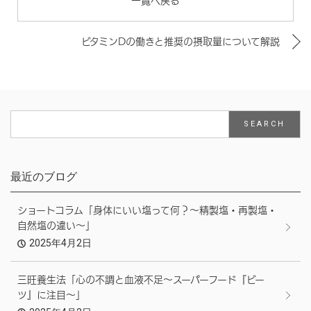
一覧へ戻る
ビタミンDの働きと推奨の摂取量について解説
最近のブログ
ショートコラム「身体にいい塩って何？～精製塩・再製塩・
自然塩の違い～」
2025年4月2日
三旺養生法「心の不調と血液不足～スーパーフード『ビー
ツ』に注目～」