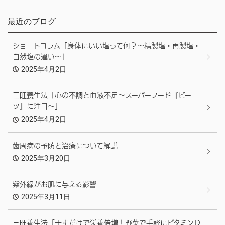
最近のブログ
ショートコラム「身体にいい塩って何？～精製塩・再製塩・
自然塩の違い～」
2025年4月2日
三旺養生法「心の不調と血液不足～スーパーフード『ビー
ツ』に注目～」
2025年4月2日
歯周病の予防と治療について解説
2025年3月20日
紫外線がお肌に与える影響
2025年3月11日
三旺養生法「干すだけで栄養倍増！野菜で手軽にビタミンＤ