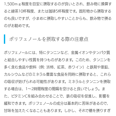
1,500ｍｇ程度を目安に摂取するのが良いとされ、飲み物に換算す
ると緑茶10杯程度、または珈琲5杯程度です。固形物から摂取する
のも良いですが、小まめに摂取しやすいことからも、飲み物で摂る
のがお勧めです。
ポリフェノールを摂取する際の注意点
ポリフェノールには、特にタンニンなど、金属イオンやタンパク質
と結合しやすい性質を持つものがあります。このため、タンニンを
多く含む食品や飲料（例: 渋柿、紅茶、赤ワイン）と鉄剤や亜鉛、
カルシウムなどのミネラル豊富な食品を同時に摂取すると、これら
の吸収が妨げられる可能性があります。ミネラルとタンニンを摂取
する場合は、1～2時間程度の間隔を空けると良いでしょう。ま
た、ビタミンCを組み合わせることで、鉄の吸収を促進し、影響を
緩和できます。ポリフェノールの成分は基本的に苦味があるので、
甘味を加えたくなることもあります。しかし、それで糖を摂りすぎ