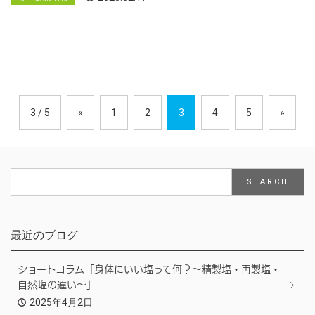
3 / 5
«
1
2
3
4
5
»
最近のブログ
ショートコラム「身体にいい塩って何？～精製塩・再製塩・
自然塩の違い～」
2025年4月2日